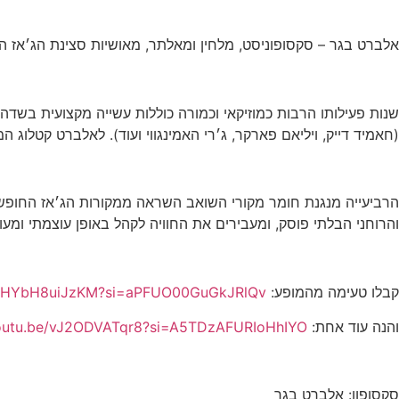
אלברט בגר – סקסופוניסט, מלחין ומאלתר, מאושיות סצינת הג׳אז הי
שנות פעילותו הרבות כמוזיקאי וכמורה כוללות עשייה מקצועית בשדה
(חאמיד דייק, ויליאם פארקר, ג׳רי האמינגווי ועוד). לאלברט קטלוג המונה 17 אלבומים תחת לייבלים מקומיים ובינל
הרביעייה מנגנת חומר מקורי השואב השראה ממקורות הג׳אז החופשי
והרוחני הבלתי פוסק, ומעבירים את החוויה לקהל באופן עוצמתי ומע
קבלו טעימה מהמופע:
be/HYbH8uiJzKM?si=aPFUO00GuGkJRlQv
והנה עוד אחת:
youtu.be/vJ2ODVATqr8?si=A5TDzAFURIoHhIYO
סקסופון: אלברט בגר