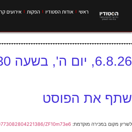
ראשי
אודות הסטודיו
הפקות
אירועים קרו
6.8.26, יום ה', בשעה 20:30 – מועדון הג'אז – רביעיית אלברט בגר
שתף את הפוסט
לשריון מקום במכירה מוקדמת:
/080773082804221386/ZF10m73e6