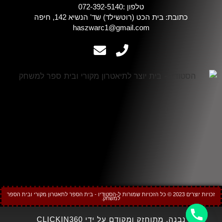
טלפון :072-392-5140
כתובת: בית הכט (רוטשילד) שד' הנשיא 142, חיפה
haszwarc1@gmail.com
זכויות יוצרים 2023 © כל הזכויות שמורות ל-הסטודיו - בית הספר לתאטרון מקורי ובית הספר
למשחק.
נבנה, מתוחזק ומקודם על ידי CLICKIN360