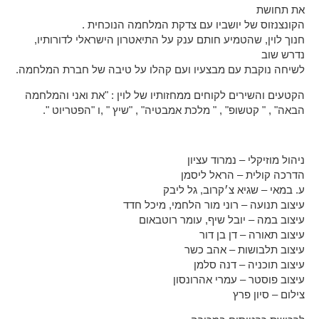
את תחושת
הקונצנזוס של יושביו עם צדקת המלחמה הנוכחית .
חנוך לוין, שהטמיע חותם ענק על התיאטרון הישראלי לדורותיו,
נדרש שוב
לשיחה נוקבת עם מבצעיו ועם קהלו על טיבה של חברת המלחמה.
הקטעים והשירים לקוחים ממחזותיו של לוין : "את ואני והמלחמה
הבאה" , " קטשופ" , " מלכת אמבטיה" , "שיץ " ,ו "הפטריוט ".
ניהול מוזיקלי –
נמרוד עציון
הדרכה קולית –
הראל ליסמן
ע. במאי –
שגיא צ׳קרוב, גל ליבק
עיצוב תנועה –
רוני מור הלחמי, מיכל חדד
עיצוב במה –
יובל שיף, עומר רוטבאום
עיצוב תאורה –
דן בן דור
עיצוב תלבושות –
אהב כשר
עיצוב תוכניה –
דנה סלמן
עיצוב פוסטר –
עמרי אהרונסון
צילום –
סיון פרץ