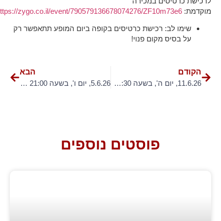
לרכישת כרטיסים במכירה
מוקדמת:
ttps://zygo.co.il/event/790579136678074276/ZF10m73e6
שימו לב: רכישת כרטיסים בקופה ביום המופע תתאפשר רק
על בסיס מקום פנוי!
הקודם
הבא
11.6.26, יום ה', בשעה 20:30 – ערב קריוקי גאה
5.6.26, יום ו', בשעה 21:00 – רונית שחר – מופע אינטימי!
פוסטים נוספים