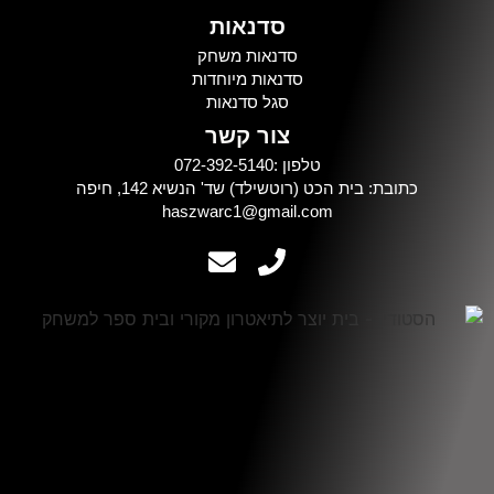
סדנאות
סדנאות משחק
סדנאות מיוחדות
סגל סדנאות
צור קשר
טלפון :072-392-5140
כתובת: בית הכט (רוטשילד) שד' הנשיא 142, חיפה
haszwarc1@gmail.com