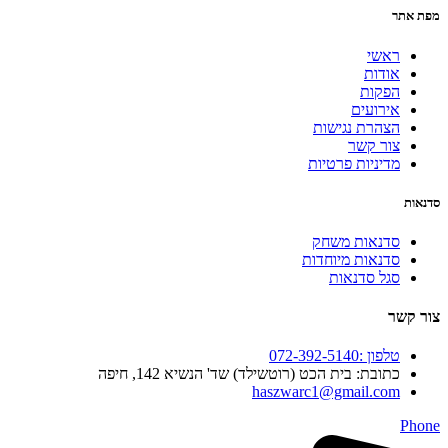
מפת אתר
ראשי
אודות
הפקות
אירועים
הצהרת נגישות
צור קשר
מדיניות פרטיות
סדנאות
סדנאות משחק
סדנאות מיוחדות
סגל סדנאות
צור קשר
טלפון :072-392-5140
כתובת: בית הכט (רוטשילד) שד' הנשיא 142, חיפה
haszwarc1@gmail.com
Phone