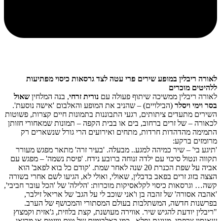
לאורה ריבלין במופע שירים פרי עטה לצד גרסאות כיסוי מפתיעות
ללהיטים מוכרים
לאורה ריבלין ממשיכה שיתוף פעולה עם
נורית זרחי
, בנה המלחין
שאול
בסר וימי ויסלר
(הבילויים) – שהניב את המופע והאלבום 'אישה נוסעת'.
השירים מתעדים ציתותים, רגעי התבוננות בתמונות חיים קצרות, פשוטות
לכאורה – של זרים ברחוב, בים או בבית הקפה – תמונות שמאחורי חזותן
התמימה מהדהדות חרדות, מתחים ואירועים הרי גורל שנשארים רק
מרומזים ברקע:
'תיגע בי' – שיר כמיהה למגע.. מבעלה. 'בעיר זרה' מתאר מפגש מעורר
תקווה ונטול סיכוי עם ילדה זנוחה ברובע נידח. 'פיסת נשמה' – מפגש עם
אביה על שפת הכנרת 20 שנה לאחר שמת. 'קודם כל בוא לפאב' הוא
הצצה בזוג זרים בפאב בדבלין, שאולי, ואולי לא, הגיעו לשם אחרי בשורה
קשה… וגרסאות כיסוי לקלאסיקות מוכרות: 'הלילה' של 'הכל עובר חביבי',
'אהבה אסורה' של זהבה בן ו'אני שוכב לי על הגב' של אריאל זילבר,
בפרשנות חדשה, המשתלבות בעולם המסתורי והמכושף של הערב.
"ריבלין יודעת להגיש שיר. אווירה מעושנת, קצת בלוזית, ג'אזית וקמצוץ
שאנסון צרפתי, מנוגנת נפלא.. כמו באלבומים של טום ווייטס או מריאן