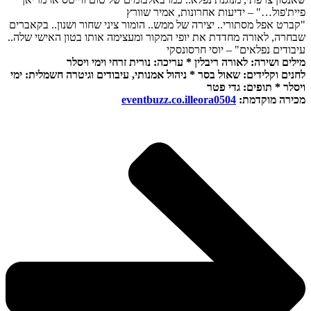
פיית'פול…" – ידיעות אחרונות, אמיר שוורץ
"קברט אפל מסתורי.. יצירה של ממש.. הומור ציני שחור ושנון.. בקאברים
שבחרה, לאורה מחדדת את יופי המקור ומעצימה אותו בטון האישי שלה..
עיבודים נפלאים" – יוסי חרסונסקי
מילים ושירה: לאורה ריבלין * עריכה: נורית זרחי וימי ויסלר
לחנים וקלידים: שאול בסר * ניהול אמנותי, עיבודים וגיטרה חשמלית: ימי
ויסלר * תופים: גדי פטר
מכירה מוקדמת:
eventbuzz.co.illeora0504