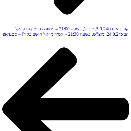
קודם
הקודם
5.9.24, יום ה', בשעה 21:00 – מחווה לסיימון וגרפונקל
הבא
24.8.24, מוצ"ש, בשעה 21:30 – אמיר מויאל חושב בקול! – סטנדאפ