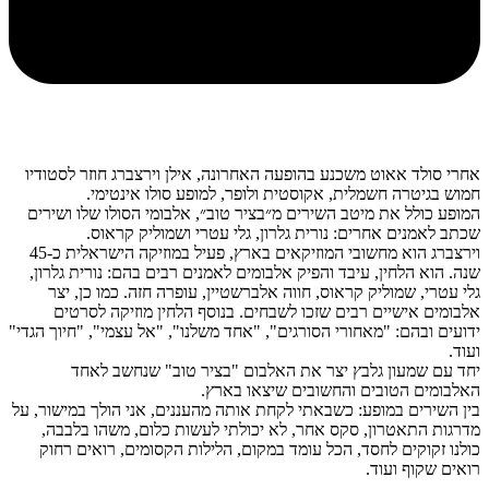
אחרי סולד אאוט משכנע בהופעה האחרונה, אילן וירצברג חוזר לסטודיו
חמוש בגיטרה חשמלית, אקוסטית ולופר, למופע סולו אינטימי.
המופע כולל את מיטב השירים מ״בציר טוב״, אלבומי הסולו שלו ושירים
שכתב לאמנים אחרים: נורית גלרון, גלי עטרי ושמוליק קראוס.
וירצברג הוא מחשובי המוזיקאים בארץ, פעיל במוזיקה הישראלית כ-45
שנה. הוא הלחין, עיבד והפיק אלבומים לאמנים רבים בהם: נורית גלרון,
גלי עטרי, שמוליק קראוס, חווה אלברשטיין, עופרה חזה. כמו כן, יצר
אלבומים אישיים רבים שזכו לשבחים. בנוסף הלחין מוזיקה לסרטים
ידועים ובהם: "מאחורי הסורגים", "אחד משלנו", "אל עצמי", "חיוך הגדי"
ועוד.
יחד עם שמעון גלבץ יצר את האלבום "בציר טוב" שנחשב לאחד
האלבומים הטובים והחשובים שיצאו בארץ.
בין השירים במופע: כשבאתי לקחת אותה מהעננים, אני הולך במישור, על
מדרגות התאטרון, סקס אחר, לא יכולתי לעשות כלום, משהו בלבבה,
כולנו זקוקים לחסד, הכל עומד במקום, הלילות הקסומים, רואים רחוק
רואים שקוף ועוד.