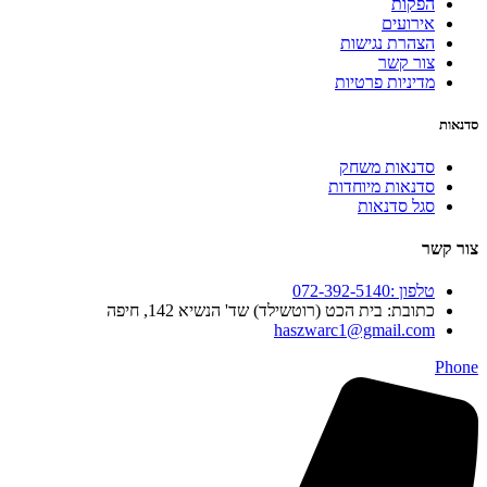
הפקות
אירועים
הצהרת נגישות
צור קשר
מדיניות פרטיות
סדנאות
סדנאות משחק
סדנאות מיוחדות
סגל סדנאות
צור קשר
טלפון :072-392-5140
כתובת: בית הכט (רוטשילד) שד' הנשיא 142, חיפה
haszwarc1@gmail.com
Phone