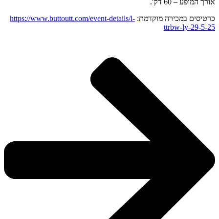
אורך המופע – 60 דק'.
כרטיסים במכירה מוקדמת:
https://www.buttoutt.com/event-details/l-
ttrbw-ly-29-5-25