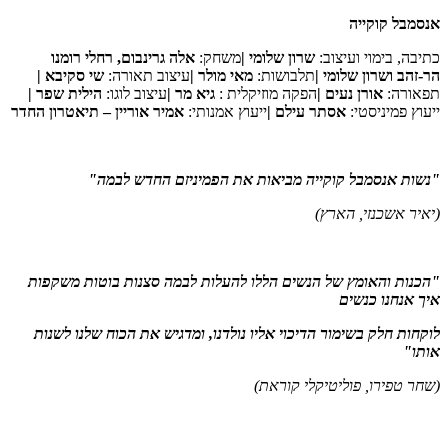
אנסמבל קוקייה
כתיבה, בימוי ועיצוב:
שרון שלומי |
משחק:
אלה גרינבום, רחלי רומנו
הר-זהב ושרון שלומי |
תלבושות:
מאי מולר |
עיצוב תאורה:
שי סקיבא |
תפאורה:
אורן נעים |
הפקה מוזיקלית :
גיא מר |
עיצוב לוגו:
הילית שפר |
ייעוץ פמיניסטי:
אסתר עילם |
ייעוץ אמנותי:
אמיר אוריין – תיאטרון החדר
"נשות אנסמבל קוקייה מביאות את הפמיניזם החדש לבמה"
(יאיר אשכנזי, הארץ)
"הכנות והאומץ של הנשים הללו להעלות לבמה סצנות בוטות משקפות
איך אנחנו כנשים
לוקחות חלק בשימור הדיכוי אליו נולדנו, ומדגיש את הכוח שלנו לשנות
אותו"
(שחר טפירו, פוליטיקלי קוראת)