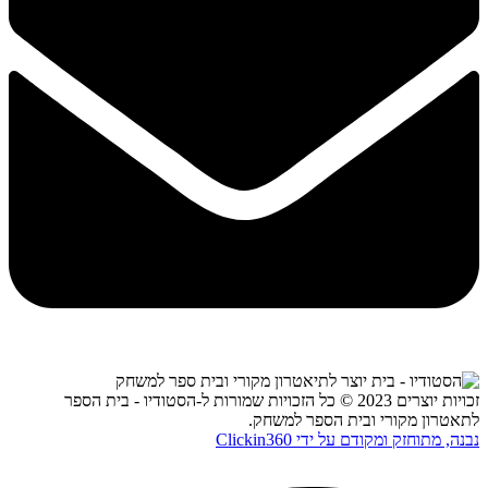
זכויות יוצרים 2023 © כל הזכויות שמורות ל-הסטודיו - בית הספר
לתאטרון מקורי ובית הספר למשחק.
נבנה, מתוחזק ומקודם על ידי Clickin360