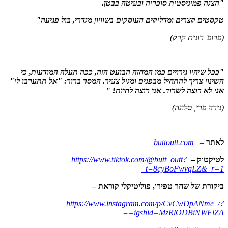
"הצגה פמיניסטית סוכריה ובעיטה בבטן.
טקסטים קצרים ומדליקים העוסקים בשוויון מגדרי, בול פגיעה"
(פרופ' רונית קרק)
"ככל שיהיו גירויים כמו המחזה הבועט הזה, ככה תעלה המודעות, כי
השינוי צריך להתחיל מבפנים ומגיל צעיר. המסר ברור: "אל תתערבו לי"
אני לא רוצה לשרוד. אני רוצה לחיות! "
(נירה פרי, סלונה)
לאתר
–
buttoutt.com
לטיקטוק –
https://www.tiktok.com/@butt_outt?
_t=8cyBoFwvqLZ&_r=1
ביקורת של שחר טפירו, פוליטיקלי קוראת –
https://www.instagram.com/p/CvCwDpANme_/?
igshid=MzRlODBiNWFlZA==