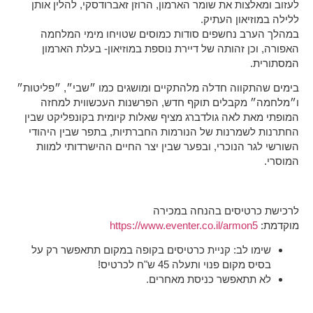
לעזוב ומאלצות את שומר הארמון, הרוזן זאברודסקי, להלין אותן
ללילה במוזיאון העתיק.
במהלך הערב נחשפים סודות כמוסים שטויחו מימי המלחמה
האפורה, וכן זהותה של דיירת נוספת במוזיאון- בעלת הארמון
המסתורית.
בימים שהתקווה חדלה מלהתקיים ומושגים כמו ״שבי״, ״פליטות״
ו״מלחמה״ מקבלים תוקף חדש, הפרשנות העכשווית למחזה
המופתי מאת לאה גולדברג מציף שאלות קיומית בקונפליקט שבין
החתרנות לשמרנות של הנורמות החברתיות, בתפר שבין היהודי
השורשי לגר הנוכרי, ובפער שבין יצר החיים ההישרדותי למוות
המוסרי.
לרכישת כרטיסים בהנחה במכירה
מוקדמת:
https://www.eventer.co.il/armon5
שימו לב: קניית כרטיסים בקופה במקום תתאפשר רק על
בסיס מקום פנוי ותעלה 45 ש"ח לכרטיס!
לא תתאפשר כניסת מאחרים.