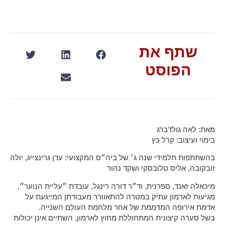
שתף את
הפוסט
מאת:
לאה גולדברג
בימוי ועיצוב:
קרל כץ
בהשתתפות תלמידי שנה ג׳ של ביה״ס המקצועי:
עדן גרינצייג
,
יולה
זובקובה
,
אליס טלובסקי
ו
שקד נהור
מיכאלה זאנד, ספרנית, וד״ר דורה רינגל, עובדת ״עליית הנוער״,
מגיעות לארמון עתיק במטרה להתאוורר מעבודתן המייגעת על
אדמת אירופה המדממת של אחר מלחמת העולם השנייה.
בשל סערה קיצונית המתחוללת מחוץ לארמון, השתיים אינן יכולות