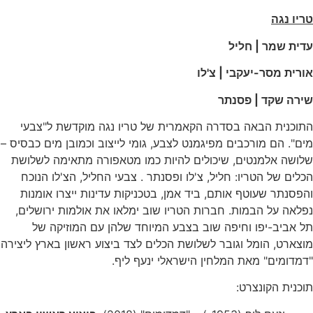
טריו נגה
עדית שמר | חליל
אורית מסר-יעקבי | צ'לו
שירה שקד | פסנתר
התוכנית הבאה בסדרה הקאמרית של טריו נגה מוקדשת ל"צבעי
מים". הם מורכבים מפיגמנט לצבע, גומי לייצוב וכמובן מים כבסיס –
שלושה אלמנטים, שיכולים להיות כמו מטאפורה מתאימה לשלושת
הכלים של הטריו: חליל, צ'לו ופסנתר . צבעי החליל, הצ'לו הנוכח
והפסנתר שעוטף אותם, ביד אמן, בטכניקות עדינות ייצרו אומנות
נפלאה על הבמות. חברות הטריו שוב ימלאו את אולמות ירושלים,
תל אביב-יפו וחיפה שוב בצבע המיוחד שלהן עם המוזיקה של
מוצארט, הומל וגובר לשלושת הכלים לצד ביצוע ראשון בארץ ליצירה
"דמדומים" מאת המלחין הישראלי ינעף ליף.
תוכנית הקונצרט: