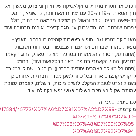
רפרטואר הטריו מתחיל מהקלאסיקה של היידן ומוצרט, ממשיך אל
תוך המאות ה-19 וה-20 עם יצירות מאת וובר, ק. שומאן, הומל,
דה-פאיה, דביסי, גובר וראוול וכן מוזיקה מהמאה הנוכחית, כולל
יצירות שנכתבו במיוחד עבורן ע"י הגר קדימה, אירנה סבטובה ועוד.
מאז הוקם "טריו נגה" הופיע בעשרות קונצרטים ברחבי הארץ –
מנאות סמדר שבדרום ועד קצרין שבצפון – בסדרות חשובות
(אתנחתא, הסדרה הקאמרית במרכז המוזיקה טארג, החוג הקאמרי
בטבעון, החוג הקאמרי בחיפה, באוניברסיטאות ועוד) ובחו"ל
(פסטיבל מוזיקה קאמרית יהודית בברלין). כן הטריו שם לו למטרה
להקדיש קונצרט אחד בכל סיור למען מטרה חברתית אחרת. כך
ניגנו קונצרט לטובת המקלט לנשים מוכות, ירושלים, קונצרט לטובת
עמותת שק"ל העוסקת בשילוב פגועי נפש בקהילה ועוד.
לכרטיסים במכירה
מוקדמת:
show/17584/45772/%D7%A6%D7%91%D7%A2%D7%99-
%D7%9E%D7%99%D7%9D-
%D7%98%D7%A8%D7%99%D7%95-
%D7%A0%D7%92%D7%94-