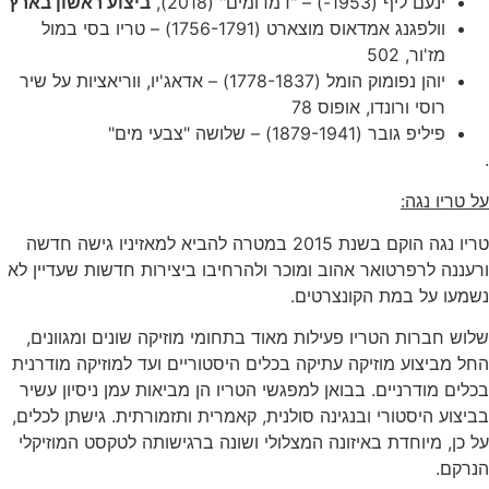
ינעם ליף (1953-) – "דמדומים" (2018),
ביצוע ראשון בארץ
וולפגנג אמדאוס מוצארט (1756-1791) – טריו בסי במול
מז'ור, 502
יוהן נפומוק הומל (1778-1837) – אדאג'יו, ווריאציות על שיר
רוסי ורונדו, אופוס 78
פיליפ גובר (1879-1941) – שלושה "צבעי מים"
.
על טריו נגה:
טריו נגה הוקם בשנת 2015 במטרה להביא למאזיניו גישה חדשה
ורעננה לרפרטואר אהוב ומוכר ולהרחיבו ביצירות חדשות שעדיין לא
נשמעו על במת הקונצרטים.
שלוש חברות הטריו פעילות מאוד בתחומי מוזיקה שונים ומגוונים,
החל מביצוע מוזיקה עתיקה בכלים היסטוריים ועד למוזיקה מודרנית
בכלים מודרניים. בבואן למפגשי הטריו הן מביאות עמן ניסיון עשיר
בביצוע היסטורי ובנגינה סולנית, קאמרית ותזמורתית. גישתן לכלים,
על כן, מיוחדת באיזונה המצלולי ושונה ברגישותה לטקסט המוזיקלי
הנרקם.