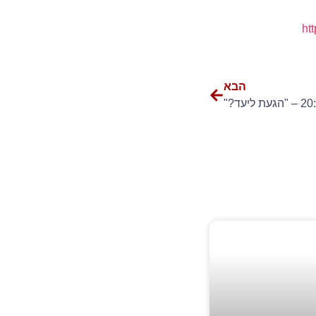
ht
הבא