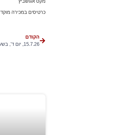
מקס אגושביץ
כרטיסים במכירה מוקדמ
הקודם
15.7.26, יום ד', בשעה 20:00 – "הגעת ליעד?"