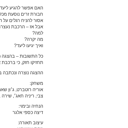
האם אפשר להגיע ליעד ב
חבורת זרים נוסעת מכל
אסור להניח רגלים על ה
אבל אז – הרכבת נעצרת
למה?
מה יקרה?
ואיך יגיעו ליעד?
כל התשובות – בהצגה (ו
תחזיקו חזק, כי ברכבת 
ההצגה נוצרה ונכתבה ב
משחק:
אוריה רוטברט, ג׳וּן שאהין
צבי, ריניה חאג׳, שירה 
הנחיה ובימוי:
דיצה כספי אלגר
עיצוב תאורה: