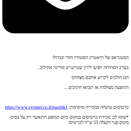
הסטנדאפ של תיאטרון הסטודיו חוזר ובגדול!
בערב הפתיחה יופיעו לירון שטיינגרט ומרינה אקילוב.
הם הולכים לקרוע אתכם מצחוק!
ההופעה מצולמת אז תבואו חתיכים…
כרטיסים בהנחה במכירה מוקדמת:
https://www.eventer.co.il/mazhik1
*שימו לב: מכירת כרטיסים במקום ביום המופע תתאשר רק על בסיס
מקום פנוי ותעלה 55 ש"ח לכרטיס!