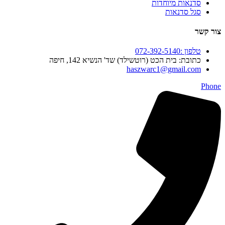
סדנאות מיוחדות
סגל סדנאות
צור קשר
טלפון :072-392-5140
כתובת: בית הכט (רוטשילד) שד' הנשיא 142, חיפה
haszwarc1@gmail.com
Phone