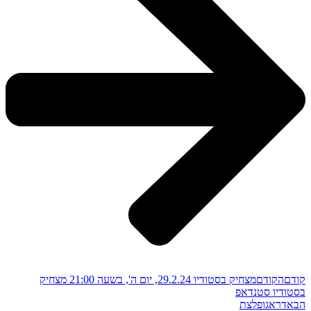
קודם
הקודם
מצחיק בסטודיו 29.2.24, יום ה', בשעה 21:00 מצחיק
בסטודיו סטנדאפ
הבא
דראגופלצת