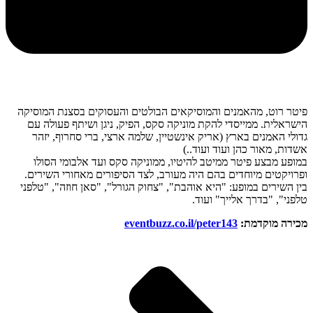
פיטר רוט, מהאמנים והמוסיקאים הבולטים והעסוקים בסצנת המוסיקה
הישראלית. ממייסדי להקת מוניקה סקס, הפיק, ניגן ושיתף פעולה עם
גדולי האמנים בארץ (אריק אינשטיין, שלמה ארצי, ברי סחרוף, יזהר
אשדות, מאור כהן ועוד ועוד..)
במופע מבצע פיטר ממיטב להיטיו, ממוניקה סקס ועד אלבומי הסולו
ופרויקטים מיוחדים בהם היה מעורב, לצד הסיפורים מאחורי השירים.
בין השירים במופע: "היא אוהבת", "צחוק הגורל", "סאן חוזה", "טלפני
טלפני", "בדרך אלייך" ועוד.
מכירה מוקדמת:
eventbuzz.co.il/peter143