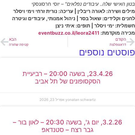
בטון האישי שלה.. עיבודים נפלאים
" – יוסי חרסונסקי
מילים ושירה: לאורה ריבלין | עריכה: נורית זרחי וימי ויסלר
לחנים וקלידים: שאול בסר | ניהול אמנותי, עיבודים וגיטרה
חשמלית: ימי ויסלר | תופים: איתי ניצן
מכירה מוקדמת:
eventbuzz.co.il/leora2411
הקודם
הבא
דראגופלצת
קטיפה שחורה
פוסטים נוספים
23.4.26, בשעה 20:00 – רביעיית
הסקסופונים של תל אביב
yonatan schwartz
אפריל 23, 2026
3.2.26, יום ג', בשעה 20:30 – לאון בור –
גבר רצח – סטנדאפ