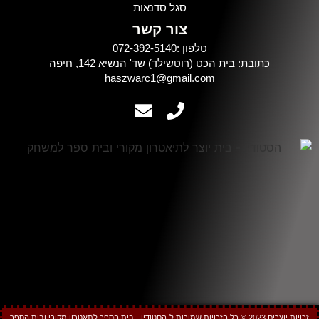
סגל סדנאות
צור קשר
טלפון :072-392-5140
כתובת: בית הכט (רוטשילד) שד' הנשיא 142, חיפה
haszwarc1@gmail.com
זכויות יוצרים 2023 © כל הזכויות שמורות ל-הסטודיו - בית הספר לתאטרון מקורי ובית הספר