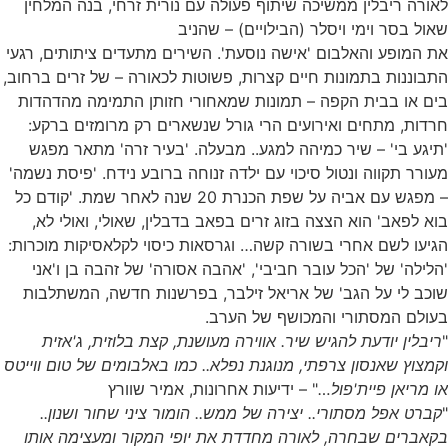
לאורה ריבלין ממשיכה שיתוף פעולה עם נורית זרחי, בנה המלחין
שאול בסר וימי ויסלר (הבילויים) – שהניב
את המופע והאלבום 'אישה נוסעת'. השירים מתעדים ציתותים, רגעי
התבוננות בתמונות חיים קצרות, פשוטות לכאורה – של זרים ברחוב,
בים או בבית הקפה – תמונות שמאחורי חזותן התמימה מהדהדות
חרדות, מתחים ואירועים הרי גורל שנשארים רק מרומזים ברקע:
'תיגע בי' – שיר כמיהה למגע.. מבעלה. 'בעיר זרה' מתאר מפגש
מעורר תקווה ונטול סיכוי עם ילדה זנוחה ברובע נידח. 'פיסת נשמה'
– מפגש עם אביה על שפת הכנרת 20 שנה לאחר שמת. 'קודם כל
בוא לפאב' הוא הצצה בזוג זרים בפאב בדבלין, שאולי, ואולי לא,
הגיעו לשם אחרי בשורה קשה… וגרסאות כיסוי לקלאסיקות מוכרות:
'הלילה' של 'הכל עובר חביבי', 'אהבה אסורה' של זהבה בן ו'אני
שוכב לי על הגב' של אריאל זילבר, בפרשנות חדשה, המשתלבות
בעולם המסתורי והמכושף של הערב.
"
ריבלין יודעת להגיש שיר. אווירה מעושנת, קצת בלוזית, ג'אזית
וקמצוץ שאנסון צרפתי, מנוגנת נפלא.. כמו באלבומים של טום ווייטס
או מריאן פיית'פול…
" – ידיעות אחרונות, אמיר שוורץ
"
קברט אפל מסתורי.. יצירה של ממש.. הומור ציני שחור ושנון..
בקאברים שבחרה, לאורה מחדדת את יופי המקור ומעצימה אותו