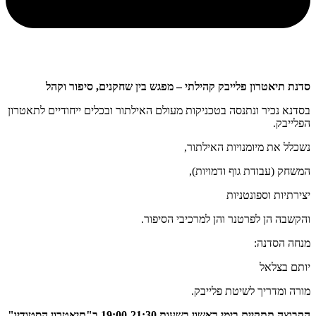
סדנת תיאטרון פלייבק קהילתי – מפגש בין שחקנים, סיפור וקהל
בסדנא נכיר ונתנסה בטכניקות מעולם האילתור ובכלים ייחודיים לתאטרון
הפלייבק.
נשכלל את מיומנויות האילתור,
המשחק (עבודת גוף ודמויות),
יצירתיות וספונטניות
והקשבה הן לפרטנר והן למרכיבי הסיפור.
מנחה הסדנה:
יותם בצלאל
מורה ומדריך לשיטת פלייבק.
הקבוצה תתקיים בימי ראשון בשעות 19:00-21:30 ב"תיאטרון הסטודיו"