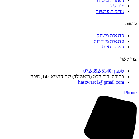
הצהרת נגישות
צור קשר
מדיניות פרטיות
סדנאות
סדנאות משחק
סדנאות מיוחדות
סגל סדנאות
צור קשר
טלפון :072-392-5140
כתובת: בית הכט (רוטשילד) שד' הנשיא 142, חיפה
haszwarc1@gmail.com
Phone