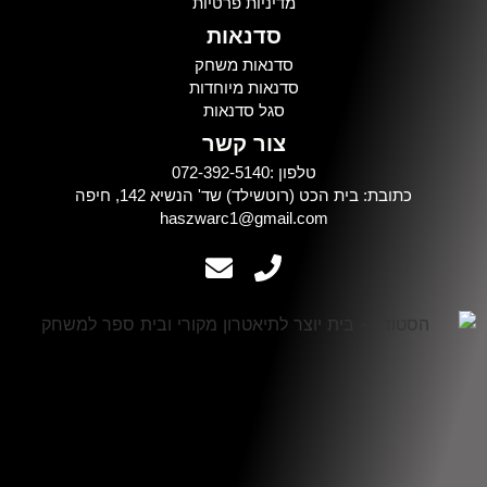
מדיניות פרטיות
סדנאות
סדנאות משחק
סדנאות מיוחדות
סגל סדנאות
צור קשר
טלפון :072-392-5140
כתובת: בית הכט (רוטשילד) שד' הנשיא 142, חיפה
haszwarc1@gmail.com