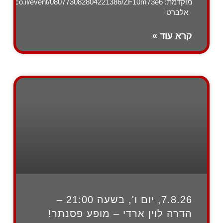
מוקדמת: zygo.co.il/event/080773082804221386/ZF10m73e6
אלברט
קרא עוד »
7.8.26, יום ו', בשעה 21:00 –
הדרה לוין ארדי – מופע פסנתר!