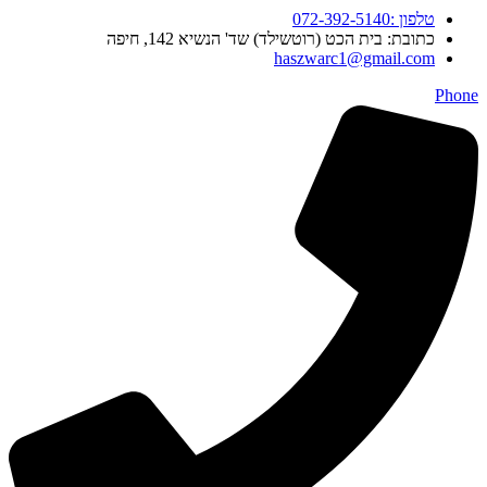
טלפון :072-392-5140
כתובת: בית הכט (רוטשילד) שד' הנשיא 142, חיפה
haszwarc1@gmail.com
Phone