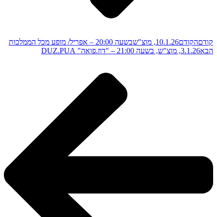
קודם
הקודם
10.1.26, מוצ"שבשעה 20:00 – אפריל/ מופע מכל הממלכות
הבא
3.1.26, מוצ"ש, בשעה 21:00 – "דוז.פואה" DUZ.PUA