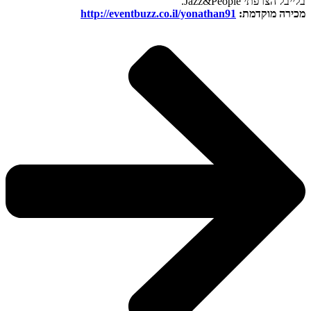
בלייבל הצרפתי Jazz&People.
מכירה מוקדמת:
http://eventbuzz.co.il/yonathan91