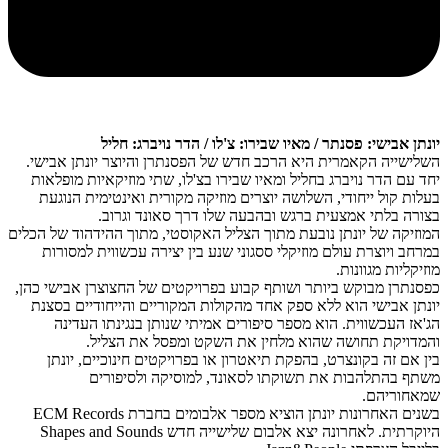
יונתן אבישי: פסנתר / מאיו שבירו: צ'לו / הדר נויברג: חליל
השלישייה הקאמרית היא הרכב חדש של הפסנתרן והיוצר יונתן אבישי.
יחד עם הדר נויברג בחליל ומאיו שבירו בצ'לו, שתי מוזיקאיות מופלאות
בעלות קול ייחודי, השלושה יוצרים מוזיקה מקורית ואינטימית הנוגעת
בצורה בלתי אמצעית ברגש ובהבעה שלו דרך סאונד וגרוב.
המוזיקה של יונתן נובעת מתוך הצליל האקוסטי, מתוך ההידהוד של הכלים
במרחב ויוצרת עולם מוזיקלי ססגוני שנע בין יצירה עכשווית למסורות
מוזיקליות מגוונות.
כפסנתרן מבוקש ביותר ושותף קבוע בפרויקטים של החצוצרן אבישי כהן,
יונתן אבישי הוא ללא ספק אחד מהקולות המקוריים והייחודיים בסצנת
הג'אז העכשווית. הוא מספר סיפורים אמיתי שנותן בנגינתו העדינה
והמדויקת תחושה שהוא מלחין את השקט ומפסל את הצליל.
בין אם זה בקונצרט, בהפקת תיאטרון או בפרויקטים חינוכיים, יונתן
משתף בהתלהבות את תשוקתו לסאונד, למוסיקה ולסיפורים
שמאחוריהם.
בשנים האחרונות יונתן הוציא מספר אלבומים בחברת ECM Records
היוקרתית. לאחרונה יצא אלבום שלישייה חדש Shapes and Sounds