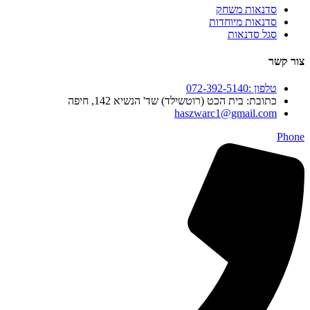
סדנאות משחק
סדנאות מיוחדות
סגל סדנאות
צור קשר
טלפון :072-392-5140
כתובת: בית הכט (רוטשילד) שד' הנשיא 142, חיפה
haszwarc1@gmail.com
Phone