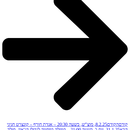
קודם
הקודם
8.2.25, מוצ"ש, בשעה 20:30 – אגדת חורף – קונצרט חגיגי
הבא
31.1.25, יום ו', בשעה 21:00 – קמילה במחווה לגדולי הג'אז! -סולד