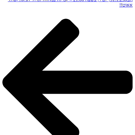
אאוט!!