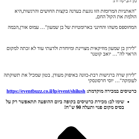
מן הביקורות:
"האתניות המרומזת הזו נוגעת בעדנה בקצות החושים והרגשות,היא
הולמת את הקול החם,
המחוספס משהו והחינני בארומטיות של בן שמעון"… עמוס אורן,הבמה
"לירון בן שמעון מוזיקאית מצויינת ומיוחדת ולדעתי עוד לא זכתה למקום
הראוי לה"… יואב קוטנר
"לירון שרה ברגישות רבת-כוונה באיפוק מעודן, בטון שמכיל את תשוקתה
לעומקה"… יוסי חרסונסקי
כרטיסים במכירה מוקדמת:
https://eventbuzz.co.il/lp/event/shilush
שימו לב: מכירת כרטיסים בקופה ביום ההופעה תתאפשר רק על
בסיס מקום פנוי ותעלה 90 ש"ח!