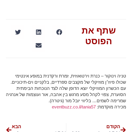
שתף את
הפוסט
טניה וינוקור – כנרת וירטואוזית, זמרת ורקדנית במופע אינטימי
שכולו פיוז׳ן מוזיקלי של מקצבים ספרדיים, בלקניים וים-תיכוניים.
עם הכשרון המוזיקלי יוצא הדופן שלה לצד הנוכחות הבימתית
הסוערת, צפוי לקהל מסע מרגש בין אהבה, אור ועוצמות של אנרגיה
שמרימה לשמים… בליווי יובל מור (גיטרה).
מכירה מוקדמת:
eventbuzz.co.il/tania57
הקודם
הבא