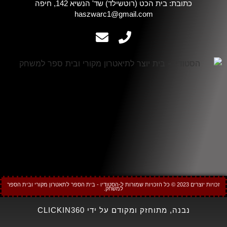
כתובת: בית הכט (רוטשילד) שד' הנשיא 142, חיפה
haszwarc1@gmail.com
זכויות יוצרים 2023 © כל הזכויות שמורות ל-הסטודיו - בית הספר לתאטרון מקורי ובית הספר
למשחק.
נבנה, מתוחזק ומקודם על ידי CLICKIN360