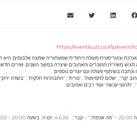
https://eventbuzz.co.il/lp/event/r
ערכת וגיטריסטית מעולה וייחודית שמאחוריה שמונה אלבומים. היא ח
יא תגיש משיריה המוכרים והאהובים שיצרה במשך השנים, שירים חדש
וכתבה בשיתוף פעולה עם יוצרים נוספים.
וב יקר", "שלום לתמימות", "נורית", "התבהרות חלקית", "בשדה ירוק", 
, "תרגעי עכשיו" ועוד רבים ואהובים.
6.6.26, מוצ"ש, בשעה 20:00 – "מה אכפת?" – קברט חנוך לוין