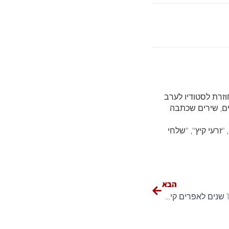
וזרת לסטודיו לערב
ים, שירים שכתבה
"זרעי קיץ", "שלחי
הבא
4.6.26, יום ה', בשעה 20:00 – 100 שנים לאפרים קישון – ההומור הבידור החיים והסרטים