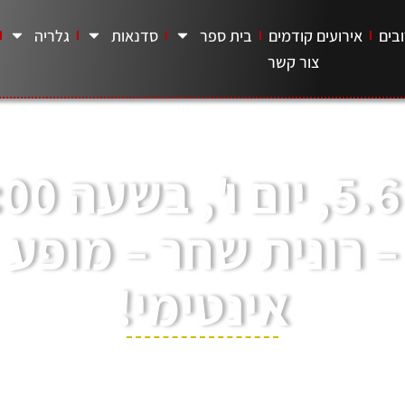
בים
אירועים קודמים
בית ספר
סדנאות
גלריה
צור קשר
5.6.26, יום ו
– רונית שחר – מופע
אינטימי!