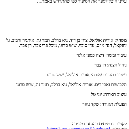
עלינו הוטל לספר את הסיפור כפי שהתרחש באמת…
משחק: אורית אוליאל, צחי בן דוד, גיא ברלב, תמר גת, איתמר זרביב, גל
יחזקאל, חנה מוזס, עדי סוכוי, שוש סרוגו, מיכל פרי צבר, רן צבר.
עיבוד ובימוי: דיצה כספי אלגר
ניהול הצגה: רן צבר
עיצוב במה ותפאורה: אורית אוליאל, שוש סרוגו
תלבושות ואביזרים: אורית אוליאל, גיא ברלב, תמר גת, שוש סרוגו
עיצוב תאורה: יוני טל
הפעלת תאורה: שקד נהור
לקניית כרטיסים בהנחה במכירה
מוקדמת:
https://www.eventer.co.il/avalonn4