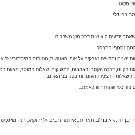
ין סקוט
מר-בריידלי
תם יודעים הוא שום דבר חוץ משקרים.
קסם נסחף והתרחק.
ת ישנים וחדשים נאבקים על אופי האנושות, המיתוס המיסתורי של אב
ת הקיום, דרכה הקסם, האהבות, התשוקות, שאלות המוסר, תאוות הכ
 השאלות הרציניות העומדות בפני בני האדם.
הסיפור כפי שהתרחש באמת…
 בן דוד, גיא ברלב, תמר גת, איתמר זרביב, גל יחזקאל, חנה מוזס, עדי 