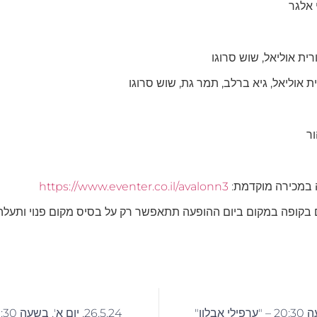
 אלגר
ית אוליאל, שוש סרוגו
ת אוליאל, גיא ברלב, תמר גת, שוש סרוגו
ר
 במכירה מוקדמת:
https://www.eventer.co.il/avalonn3
קופה במקום ביום ההופעה תתאפשר רק על בסיס מקום פנוי ותעלה 50 ש"ח לכרטיס
26.5.24, יום א', בשעה 20:30 – "ערפילי אבלון"