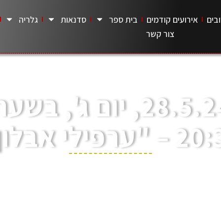
בים
אירועים קודמים
בית ספר
סדנאות
גלריה
צור קשר
28.5.24, יום ג', בשע
 "ערפילי אבלון"