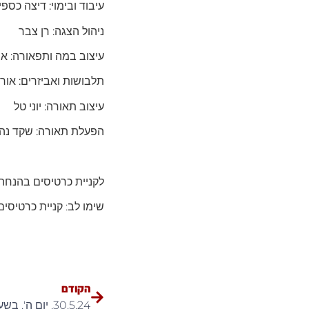
עיבוד ובימוי: דיצה כספי
ניהול הצגה: רן צבר
עיצוב במה ותפאורה: אור
תלבושות ואביזרים: אורי
עיצוב תאורה: יוני טל
הפעלת תאורה: שקד נהו
לקניית כרטיסים בהנחה
שימו לב: קניית כרטיסים ב
הקודם
30.5.24, יום ה', בשעה 20:30 – "ערפילי אבלון"