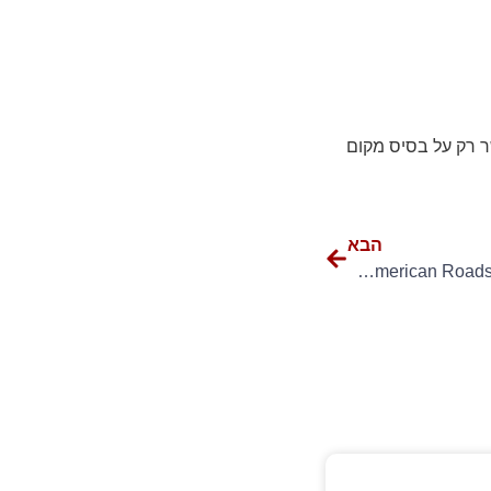
 רק על בסיס מקום
הבא
16.11.24, מוצ"ש, בשעה 20:30 – American Roads – פוגש את הדרכים הישראליות