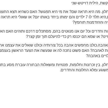
שת, הילית דוייטש-שני
ון. מה היא תראה שם? את מי היא תפגוש? האם כשהיא תצא החוצה
שישאר לצידה כל החיים,היא תלד לו 7 ילדים והם ימותו ביחד באותו יום? או שאולי
יה וההזדמנות תוחמץ?
ת וחדרים וכל יום אנו מנווטים בהם, מסתכלים דרכם ותוהים האם הא
ינו? או שמא הם יכנסו רק כדי להיעלם תוך זמן קצר?
בה.כולנו מחפשים אהבה בכל צורותיה וכולנו שואלים את עצמנו את
ות לאהבה? האם פשוט נחכה לה או שנעשה את הצעד הראשון בעצמנ
ויים באהבה?
ן. בין זכרונות וחלומות, פנטזיות ומשאלות הבחורה עוברת מסע בתוך
שוגע ומלא החלונות והחדרים.