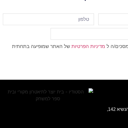
מסכים/ה ל
מדיניות הפרטיות
של האתר שמופיעה בתחתית
כתובת: בית הכט (רוטשילד) שד' הנשיא 142,