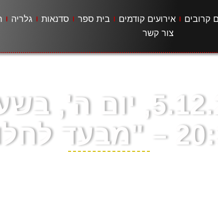
ם קרובים
אירועים קודמים
בית ספר
סדנאות
גלריה
ח
צור קשר
5.12.24, יום ה', ב
"מבעד לחלון"