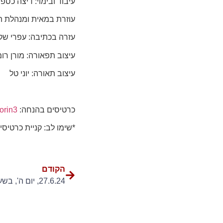
עיבוד ובימוי: דיצה כספי
עוזרת במאית ומנהלת ה
עזרה בכתיבה: עפרי שק
עיצוב תפאורה: מורן רומ
עיצוב תאורה: יוני טל
כרטיסים בהנחה:
/orin3
*שימו לב: קניית כרטיסים ב
הקודם
27.6.24, יום ה', בשעה 20:30 – "הסיפור שאינו נגמר"