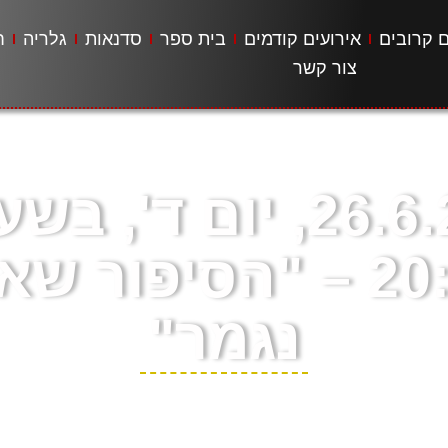
ם קרובים
אירועים קודמים
בית ספר
סדנאות
גלריה
ח
צור קשר
26.6.24, יום ד', בש
20:30 – "הסיפור שא
נגמר"