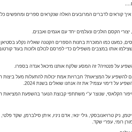
….
ם איך קוראים לדברים המרובעים האלה שנקראים ספרים ומחפשים כל 
 יצורי הקסם הולכים ונעלמים יחד עם אגמים ואבנים.
ים, כמעט כמו המוכרת בחנות הספרים הקטנה שאליה נקלע בסטיאן 
שצילמו אותו במצבים משפילים כדי לפרסם לכולם ולזכות בעוד קורטו
שפיע על פנטזיה? זה המסע שלקח אותנו מיכאל אנדה בספרו.
לים להשפיע על המציאות? חברויות אמת יכולות להתעלות מעל ביצות ה
יע על דימוי עצמי? את זה אנחנו שואלים בשנת 2024.
סיפור הקלאסי, שנוצר ע"י משתתפי קבוצת הנוער בהשפעת המציאות הע
מן, ניק טרויאנובסקי, גילי ינאי, אדם ניניו, איתן סילברמן, שקד פלטי, 
רן רומי, עפרי שקד.