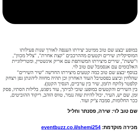
במופע יבצע שם טוב ממיטב יצירתו הענפה לאורך שנות פעילותו
המוסיקלית: שירים וקטעים מההרכבים "קצת אחרת", "צליל מכוון",
ו"ששת", שירים מיצירתו המשותפת עם אריק אינשטיין, ומטרילוגיית
האלבומים עם אנסמבל שם טוב לוי.
בנוסף יבצע שם טוב כמה קטעים מיצירתו החדשה "שיר השירים"
שהלחין וביצע בפסטיבל העוד האחרון וכן תהיה מחווה ליהונתן גפן ויצחק
קלפטר (לוקח ת'זמן, שיר בין ערביים, הנסיך הקטן).
בין השירים והקטעים במופע: שובי לביתך, עוד ניפגש, בלילות הסתיו, פסק
זמן, שם יש, העיר, יכול להיות שזה נגמר, טווס הזהב, ריקוד ההוביטים,
ככר החלומות, סמבה צ'יק ועוד.
שם טוב לוי: שירה, פסנתר וחליל
מכירה מוקדמת:
eventbuzz.co.il/shemi254