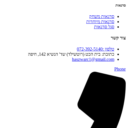
סדנאות
סדנאות משחק
סדנאות מיוחדות
סגל סדנאות
צור קשר
טלפון :072-392-5140
כתובת: בית הכט (רוטשילד) שד' הנשיא 142, חיפה
haszwarc1@gmail.com
Phone