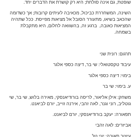
שופטת, גם אינה סולחת; היא רק קושרת את הדברים יחד.
השינה, המשחררת כביכול, מכאיבה לעיתים קרובות; אך כשדומה
שהכאב בשיאו, מתעורר הסובל אל מציאות מפייסת. ככל שתהיה
המציאות כאובה, ברגע זה, בהשוואה לחלום, היא מתקבלת
בשמחה.
תרגום: רונית שני
עיבוד טקסטואלי: שי בר, דיצה כספי אלגר
בימוי: דיצה כספי אלגר
ע. בימוי: שי בר
משחק: אילן אליאור, לריסה בורודיאנסקי, מאירה בלוש, שי בר, שי
גוטליב, רוני וגנר, לאה זהבי, אירנה זוייב, יורם לביאנט.
תפאורה: יעקב בורודיאנסקי, יורם לביאנט.
אביזרים: לאה זהבי
עיצוב תאורה: יוני טל