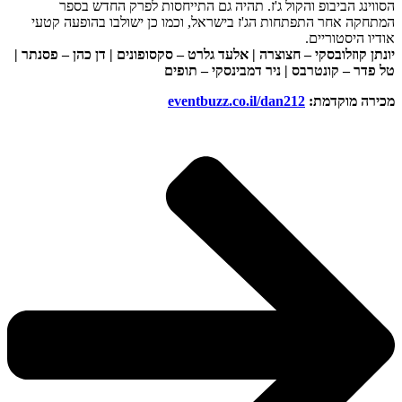
הסווינג הביבופ והקול ג'ז. תהיה גם התייחסות לפרק החדש בספר
המתחקה אחר התפתחות הג'ז בישראל, וכמו כן ישולבו בהופעה קטעי
אודיו היסטוריים.
יונתן קוזלובסקי – חצוצרה | אלעד גלרט – סקסופונים | דן כהן – פסנתר |
טל פדר – קונטרבס | ניר דמבינסקי – תופים
מכירה מוקדמת:
eventbuzz.co.il/dan212