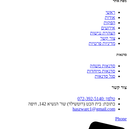
מפת אתר
ראשי
אודות
הפקות
אירועים
הצהרת נגישות
צור קשר
מדיניות פרטיות
סדנאות
סדנאות משחק
סדנאות מיוחדות
סגל סדנאות
צור קשר
טלפון :072-392-5140
כתובת: בית הכט (רוטשילד) שד' הנשיא 142, חיפה
haszwarc1@gmail.com
Phone