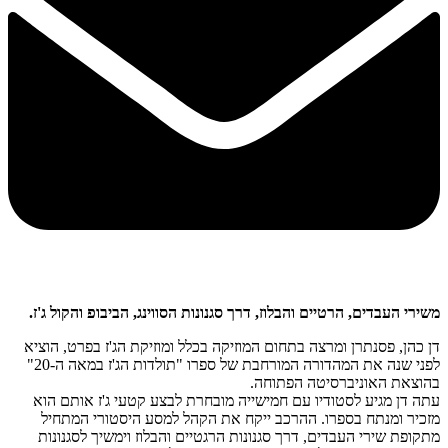
משירי העבדים, הרטיים והבלוז, דרך סגנונות הסווינג, הביבופ והקול ג'ז.
דן כהן, פסנתרן ומרצה בתחום המוזיקה בכלל ומוזיקת הג'ז בפרט, הוציא
לפני שנה את המהדורה המורחבת של ספרו "תולדות הג'ז במאה ה-20"
בהוצאת האוניברסיטה הפתוחה.
עתה דן מגיע לסטודיו עם חמישייה מובחרת לבצע קטעי ג'ז אותם הוא
מזכיר ומנתח בספרו. ההרכב ייקח את הקהל למסע היסטורי המתחיל
מתקופת שירי העבדים, דרך סגנונות הרגטיים והבלוז וימשיך לסגנונות