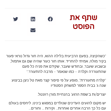
שתף את
הפוסט
"כשהקיצה, בפעם הרביעית בלילה ההוא, היה חור גדול נוראי פעור
בקיר מולה, אמיתי להחריד. אותו חור כעוּר שהיה שם גם אתמול,
ובשבוע שעבר, ובחודש שעבר, שקידם את פניה כל פעם
שהתעוררה וקלרה – כמו שנאמר – מרבה להתעורר."
"קלרה מתעוררת", מופע על פי סיפור קצר מאת טל ניצן בביצוע
שנה ג' בבית הספר למשחק הסטודיו
יוצרים/ות ב'שפת הרגע' בהנחיית מורן רוזנטל.
יש מקום לרגעים העדינים שנולדים במפגש בינינו, ליחסים בעולם
עם כל כך הרבה אחרים ואחרות… וקירות … וחורים…