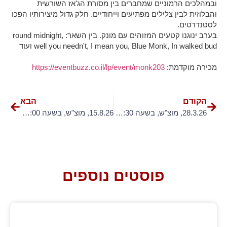
ובמהלכים הרמוניים שמחברים בין מסורת הג'אז השורשית
והבלוזית לבין צלילים מפתיעים וייחודיים. חלק גדול מיצירותיו הפכו
לסטנדרטים.
בערב ינוגנו קטעים המזוהים עם מונק. בין השאר: round midnight,
well you needn't, I mean you, Blue Monk, In walked bud ועוד
מכירה מוקדמת:
https://eventbuzz.co.il/lp/event/monk203
הקודם
הבא
28.3.26, מוצ"ש, בשעה 20:30 – "הנהר זורם" – אנסמבל גלעד אפרת
15.8.26, מוצ"ש, בשעה 22:00 – מיכל נחום – הופעה חיה!
פוסטים נוספים