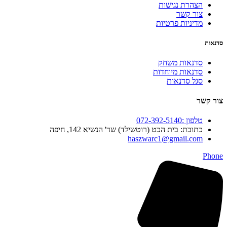
הצהרת נגישות
צור קשר
מדיניות פרטיות
סדנאות
סדנאות משחק
סדנאות מיוחדות
סגל סדנאות
צור קשר
טלפון :072-392-5140
כתובת: בית הכט (רוטשילד) שד' הנשיא 142, חיפה
haszwarc1@gmail.com
Phone