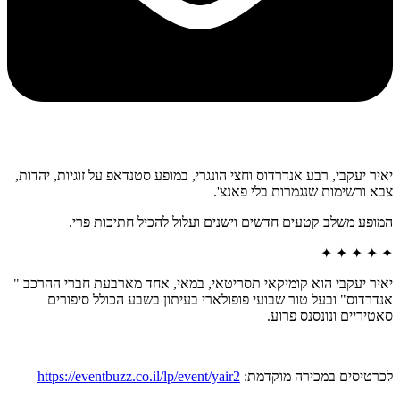
יאיר יעקבי, רבע אנדרדוס וחצי הונגרי, במופע סטנדאפ על זוגיות, יהדות,
צבא ורשימות שנגמרות בלי פאנצ'.
המופע משלב קטעים חדשים וישנים ועלול להכיל חתיכות פרי.
✦ ✦ ✦ ✦ ✦
יאיר יעקבי הוא קומיקאי תסריטאי, במאי, אחד מארבעת חברי ההרכב "
אנדרדוס" ובעל טור שבועי פופולארי בעיתון בשבע הכולל סיפורים
סאטיריים ונונסנס פרוע.
לכרטיסים במכירה מוקדמת:
https://eventbuzz.co.il/lp/event/yair2