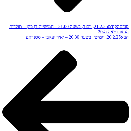
קודם
הקודם
21.2.25, יום ו', בשעה 21:00 – חמישיית דן כהן – תולדות
הג'אז במאה ה-20
הבא
20.2.25, חמישי, בשעה 20:30 – יאיר יעקבי – סטנדאפ