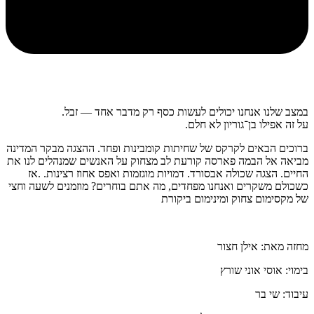
במצב שלנו אנחנו יכולים לעשות כסף רק מדבר אחד — זבל.
על זה אפילו בן־גוריון לא חלם.
ברוכים הבאים לקרקס של שחיתות קומבינות ופחד. ההצגה מבקר המדינה
מביאה אל הבמה פארסה קורעת לב מצחוק על האנשים שמנהלים לנו את
החיים. הצגה שכולה אבסורד. דמויות מוגזמות ואפס אחוז רצינות. .אז
כשכולם משקרים ואנחנו מפחדים, מה אתם בוחרים? מוזמנים לשעה וחצי
של מקסימום צחוק ומינימום ביקורת
מחזה מאת: אילן חצור
בימוי: אוסי אוני שורץ
עיבוד: שי בר