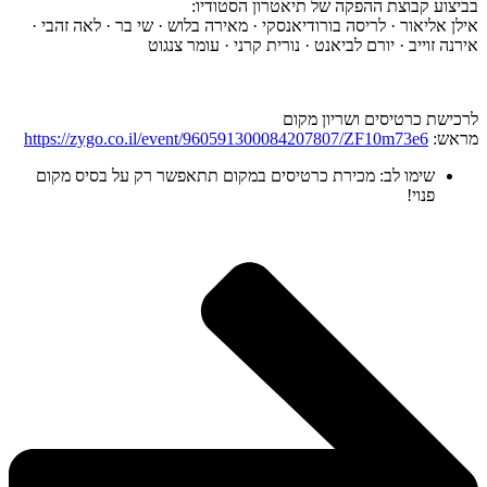
בביצוע קבוצת ההפקה של תיאטרון הסטודיו:
אילן אליאור · לריסה בורודיאנסקי · מאירה בלוש · שי בר · לאה זהבי ·
אירנה זוייב · יורם לביאנט · נורית קרני · עומר צנגוט
לרכישת כרטיסים ושריון מקום
מראש:
https://zygo.co.il/event/960591300084207807/ZF10m73e6
שימו לב: מכירת כרטיסים במקום תתאפשר רק על בסיס מקום
פנוי!