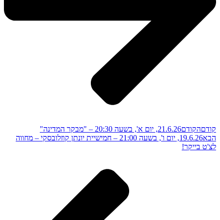
קודם
הקודם
21.6.26, יום א', בשעה 20:30 – "מבקר המדינה"
הבא
19.6.26, יום ו', בשעה 21:00 – חמישיית יונתן קוזלובסקי – מחווה
לצ'ט בייקר!