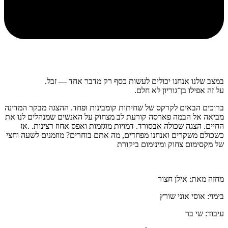
במצב שלנו אנחנו יכולים לעשות כסף רק מדבר אחד — זבל.
על זה אפילו בן־גוריון לא חלם.
ברוכים הבאים לקרקס של שחיתות קומבינות ופחד. ההצגה מבקר המדינה
מביאה אל הבמה פארסה קורעת לב מצחוק על האנשים שמנהלים לנו את
החיים. הצגה שכולה אבסורד. דמויות מוגזמות ואפס אחוז רצינות. .אז
כשכולם משקרים ואנחנו מפחדים, מה אתם בוחרים? מוזמנים לשעה וחצי
של מקסימום צחוק ומינימום ביקורת
מחזה מאת: אילן חצור
בימוי: אוסי אוני שורץ
עיבוד: שי בר