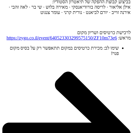
בביצוע קבוצת ההפקה של תיאטרון הסטודיו:
אילן אליאור · לריסה בורודיאנסקי · מאירה בלוש · שי בר · לאה זהבי ·
אירנה זוייב · יורם לביאנט · נורית קרני · עומר צנגוט
לרכישת כרטיסים ושריון מקום
מראש:
https://zygo.co.il/event/640523303299575150/ZF10m73e6
שימו לב: מכירת כרטיסים במקום תתאפשר רק על בסיס מקום
פנוי!