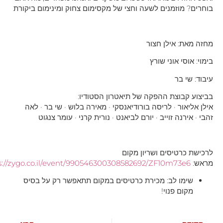
בוחרים? מוזמנים לשעה וחצי של מקסימום צחוק ומינימום ביקורת
מחזה מאת: אילן חצור
בימוי: אוסי אוני שורץ
עיבוד: שי בר
בביצוע קבוצת ההפקה של תיאטרון הסטודיו:
אילן אליאור · לריסה בורודיאנסקי · מאירה בלוש · שי בר · לאה
זהבי · אירנה זוייב · יורם לביאנט · נורית קרני · עומר צנגוט
לרכישת כרטיסים ושריון מקום
מראש:
s://zygo.co.il/event/990546300308582692/ZF10m73e6
שימו לב: מכירת כרטיסים במקום תתאפשר רק על בסיס
מקום פנוי!