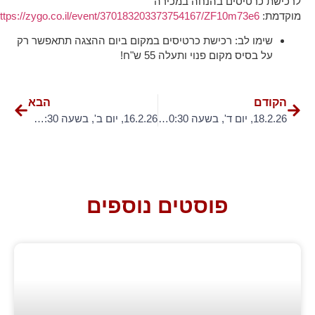
לרכישת כרטיסים בהנחה במכירה
מוקדמת:
ttps://zygo.co.il/event/370183203373754167/ZF10m73e6
שימו לב: רכישת כרטיסים במקום ביום ההצגה תתאפשר רק
על בסיס מקום פנוי ותעלה 55 ש"ח!
הקודם
הבא
18.2.26, יום ד', בשעה 20:30 – "הילד חולם" – הצגת מקור
16.2.26, יום ב', בשעה 20:30 – "הילד חולם" – הצגת מקור
פוסטים נוספים