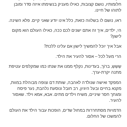
חלומותיו, נושם קצובות, כאילו מעניק בנשימתו איזה סדר ומובן
לתוהו של חיינו.
ראוּ, נושם לו בשלווה כזאת, כלל אינו יודע שאני קיים. פלא השינה.
הי, ילדים, איך זה אתם ישנים לכם ככה, כאילו העולם הוא מקום
לישון?
אבל איך יוכל להמשיך לישון אם עלינו ללכת?
הרי מעל לכל – אסור להעיר את הילד.
שְשְשְ, ברוֹך, בעדינות, נקלף ממנו את שנתו כמו שמקלפים עטיפת
מתנה יקרת-ערך.
המפקד ואישה שנולדה לאהבה, שותת דם וצופה מבוהלת במוות,
מקנא בחיים ובעל היגיון, רב חובל ונוסעת נלהבת, נער פיסח
ומגחך חסר שיניים, משיח וילדים מתים. אבא, אמא וילד. שאסור
להעיר.
הדמויות מסתחררות במחול שדים, הופכות עבור הילד את העולם
להמשכו של החלום.