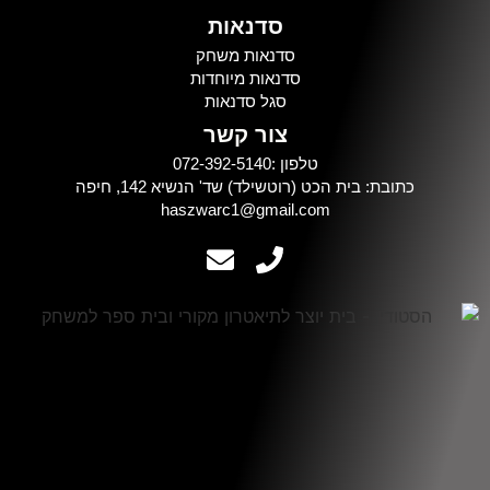
סדנאות
סדנאות משחק
סדנאות מיוחדות
סגל סדנאות
צור קשר
טלפון :072-392-5140
כתובת: בית הכט (רוטשילד) שד' הנשיא 142, חיפה
haszwarc1@gmail.com