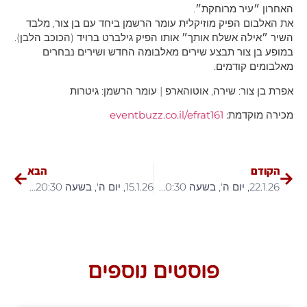
האחרון ״עיר מרוחקת״.
את האלבום הפיק מוזיקלית עומר הרשמן ביחד עם בן צור, מלבד
השיר ״אילה אשלח אותך״ אותו הפיק גילברט ברויד (הכוכב הלבן).
במופע בן צור תבצע שירים מאלבומה החדש ושירים נבחרים
מאלבומים קודמים.
אפרת בן צור: שירה, אוטוהארפ | עומר הרשמן: גיטרות
מכירה מוקדמת:
eventbuzz.co.il/efrat161
הקודם
הבא
22.1.26, יום ה', בשעה 20:30 – יונתן טג'ר בהופעה!
15.1.26, יום ה', בשעה 20:30 – "הטנגו החדש של פיאצולה"
פוסטים נוספים