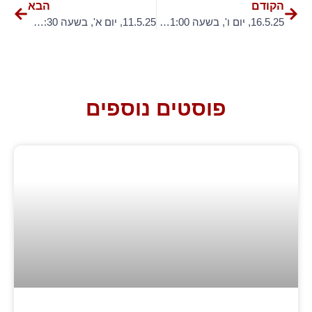
הקודם
הבא
16.5.25, יום ו', בשעה 21:00 – "דוז.פואה DUZ.PUA" במועדון הביט
11.5.25, יום א', בשעה 20:30 – חקירה פרטית
פוסטים נוספים