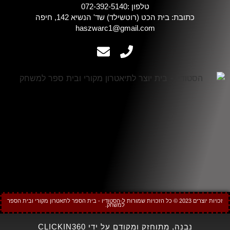
טלפון :072-392-5140
כתובת: בית הכט (רוטשילד) שד' הנשיא 142, חיפה
haszwarc1@gmail.com
זכויות יוצרים 2023 © כל הזכויות שמורות ל-הסטודיו - בית הספר לתאטרון מקורי ובית הספר
למשחק.
נבנה, מתוחזק ומקודם על ידי CLICKIN360