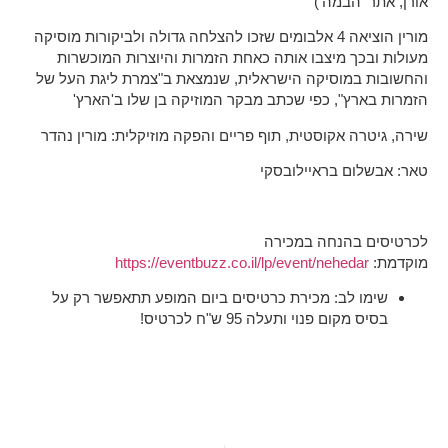
אורן, אתר 'הבמה')
מורין הוציאה 4 אלבומים שזכו להצלחה גדולה ולביקורות מוסיקה
מעולות ובכך מיצבו אותה כאחת הזמרות והיוצרות המוכשרות
והחשובות במוסיקה הישראלית, שנמצאת ב"צמרת ליגת העל של
הזמרות בארץ", כפי שכתב מבקר המוזיקה בן שלו ב'הארץ'
שירה, גיטרה אקוסטית, תוף פריים והפקה מוזיקלית: מורין נהדר
טאר: אבשלום בראיילובסקי
לכרטיסים בהנחה במכירה
מוקדמת:
https://eventbuzz.co.il/lp/event/nehedar
שימו לב: מכירת כרטיסים ביום המופע תתאפשר רק על
בסיס מקום פנוי ותעלה 95 ש"ח לכרטיס!