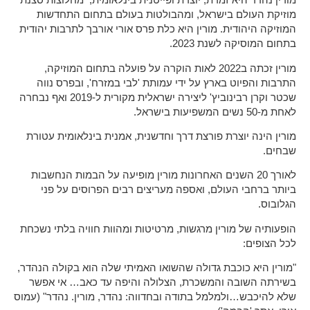
מוזיקת העולם בישראל, ומהבולטות בעולם בתחום התחדשות
המוזיקה היהודית. מורין היא כלת פרס אורי אורבך לתרבות יהודית
בתחום המוסיקה לשנת 2023.
מורין זכתה ב2022 לאות הוקרה על פועלה בתחום המוזיקה,
התרבות והפיוט בארץ על ידי עמותת 'לבי במזרח', ובפרס נווה
שכטר וקרן רבינוביץ' ליצירה ישראלית מקורית ל-2019 ואף נבחרה
לאחת מ-50 נשים המשפיעות בישראל.
מורין הינה יוצרת פורצת דרך וחדשנית, אמנית בינלאומית עטורת
שבחים.
לאורך 20 השנים האחרונות מורין מופיעה על הבמות הנחשבות
ביותר ברחבי העולם, ואספה מעריצים רבים הפרוסים על פני
הגלובוס.
הופעותיה של מורין מרגשות, מרטיטות ומהוות חוויה בלתי נשכחת
לכל הצופים:
"מורין היא כוכבת גדולה שהשואו האמיתי שלה הוא בקולה הנהדר,
בשירתה השובה והמשכרת, הצלולה והיפה עד כאב… אי אפשר
שלא להיכבש…ולמלמל בתודה ובחדווה: נהדר, מורין. נהדר" (עמוס