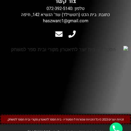
צור קשר
טלפון :072-392-5140
כתובת: בית הכט (רוטשילד) שד' הנשיא 142, חיפה
haszwarc1@gmail.com
זכויות יוצרים 2023 © כל הזכויות שמורות ל-הסטודיו - בית הספר לתאטרון מקורי ובית הספר למשחק.