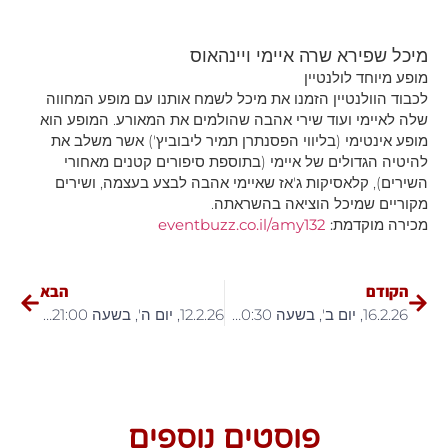
מיכל שפירא שרה איימי ויינהאוס
מופע מיוחד לולנטיין
לכבוד הוולנטיין הזמנו את מיכל לשמח אותנו עם מופע המחווה
שלה לאיימי ועוד שירי אהבה שהולמים את המאורע. המופע הוא
מופע אינטימי (בליווי הפסנתרן תמיר ליבוביץ') אשר משלב את
להיטיה הגדולים של איימי (בתוספת סיפורים קטנים מאחורי
השירים), קלאסיקות ג'אז שאיימי אהבה לבצע בעצמה, ושירים
מקוריים שמיכל הוציאה בהשראתה.
מכירה מוקדמת:
eventbuzz.co.il/amy132
הקודם
הבא
16.2.26, יום ב', בשעה 20:30 – "הילד חולם" – הצגת מקור
12.2.26, יום ה', בשעה 21:00 – נועה מנור – סטנדאפ
פוסטים נוספים