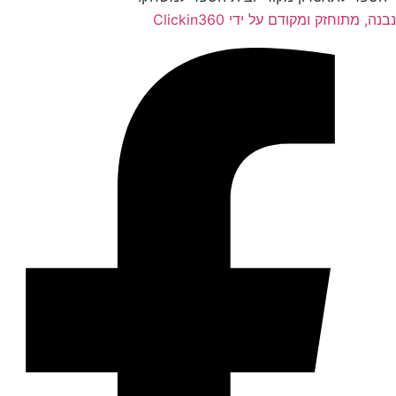
נבנה, מתוחזק ומקודם על ידי Clickin360