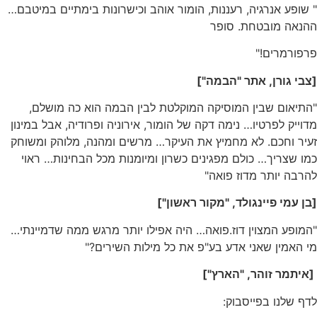
" שופע אנרגיה, רעננות, הומור אוהב וכישרונות בימתיים במיטבם…
ההנאה מובטחת. סופר
פרפורמרים!"
[צבי גורן, אתר "הבמה"]
"התיאום שבין המוסיקה המוקלטת לבין הבמה הוא כה מושלם,
מדוייק לפרטיו… נימה דקה של הומור, אירוניה ופרודיה, אבל במינון
זעיר וחכם. לא מחמיץ את העיקר… מרשים ומהנה, מלוהק ומשוחק
כמו שצריך… כולם מפגינים כשרון ומיומנות מכל הבחינות… ראוי
להרבה יותר מדוז פואה"
[בן עמי פיינגולד, "מקור ראשון"]
"המופע המצוין דוז.פואה… היה אפילו יותר מרגש ממה שדמיינתי…
מי האמין שאני אדע בע"פ את כל מילות השירים?"
[איתמר זוהר, "הארץ"]
לדף שלנו בפייסבוק
: