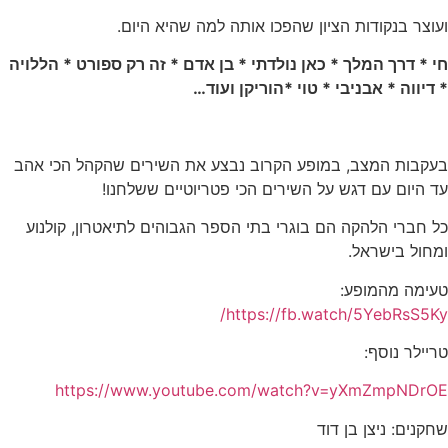
ועוצר בנקודות הציון שהפכו אותה למה שהיא היום.
חי
* דרך המלך * כאן נולדתי * בן אדם * זה רק ספורט * הללויה
* דיווה * אבניבי * טוי *הוריקן ועוד…
בעקבות המצב, במופע הקרוב נבצע את השירים שהקהל הכי אהב
עד היום עם דגש על השירים הכי פטריוטיים ששלחנו!
כל חברי הלהקה הם בוגרי בתי הספר הגבוהים לתיאטרון, קולנוע
ומחול בישראל.
טעימה מהמופע:
/
https://fb.watch/5YebRsS5Ky
טריילר נוסף:
https://www.youtube.com/watch?v=yXmZmpNDrOE
שחקנים: ניצן בן דוד