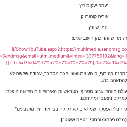
נעמה יעקובוביץ
אוריה קומורניק
יונתן שוורץ
זה מה שיזהר כהן חושב עלינו:
il/ShowYouTube.aspx?
.
https://multimedia.sendmsg.co
e=Sendmsg
&
email
=
utm_medium
&
vimeo=337755192
&
lang=1
+]]
d+%d7%94%d7%a2%d7%a1%d7%a7
9
[[%d7%a9%d7%
"מהנה בטירוף, ביצוע וירטואוזי, קצב מסחרר, עבודה שקשה לא
להתאהב בה…
עולם מיוחד, גרוב מטריף, הטראשיות האירוויזיונית הידועה הופכת
למרקם ניואנסי ומתוחכם.
כיף בלי הפסקה שמתאים לא רק לחובבי אירוויזיון מושבעים"
[מרט פרחומובסקי, "טיים
אאוט"]