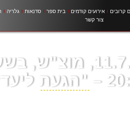
ם קרובים
אירועים קודמים
בית ספר
סדנאות
גלריה
ח
צור קשר
11.7.26, מוצ"ש, ב
הגעת ליעד?"