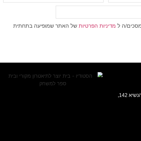
מסכים/ה ל
מדיניות הפרטיות
של האתר שמופיעה בתחתית
כתובת: בית הכט (רוטשילד) שד' הנשיא 142,