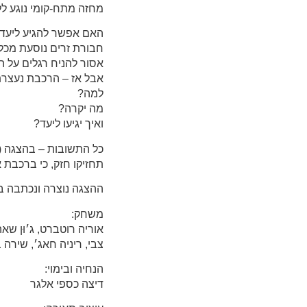
מחזה מתח-קומי נוגע לל
האם אפשר להגיע ליעד ב
חבורת זרים נוסעת מכל
אסור להניח רגלים על ה
אבל אז – הרכבת נעצרת
למה?
מה יקרה?
ואיך יגיעו ליעד?
כל התשובות – בהצגה (ו
תחזיקו חזק, כי ברכבת 
ההצגה נוצרה ונכתבה ב
משחק:
אוריה רוטברט, ג׳וּן שאהין
צבי, ריניה חאג׳, שירה 
הנחיה ובימוי:
דיצה כספי אלגר