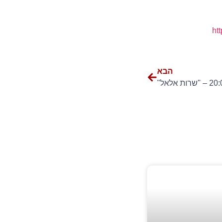
ht
הבא