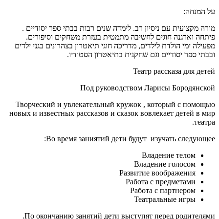
על המנחה:
מורה מקצועית עם ניסיון רב. לימדה שנים רבות בבתי ספר יסודיים .
פיתחה וארגנה חוגים לחשיבה מתמטית בעזרת משחקים וסיפורים.
מפעילה ימי הולדת לילדים, מדריכה חוגי תיאטרון בצהרונים בגני ילדים
ובבתי ספר יסודיים וגם שחקנית בתיאטרון הסטודיו.
Театр рассказа для детей
Под руководством Ларисы Бородянской
Творческий и увлекательный кружок , который с помощью
новых и известных рассказов и сказок вовлекает детей в мир
театра.
Во время заниятий дети будут изучать следующее:
Владение телом
Владение голосом
Развитие воображения
Работа с предметами
Работа с партнером
Театральные игры
По окончанию занятий дети выступят перед родителями.