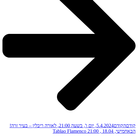
קודם
הקודם
5.4.2024, יום ו', בשעה 21:00, לאורה ריבלין – בעיר זרה!
הבא
חמישי, 18.04 , 21:00 Tablao Flamenco