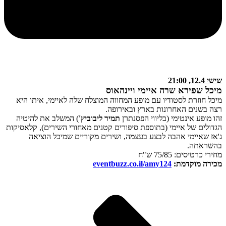
שישי 12.4, 21:00
מיכל שפירא שרה איימי ויינהאוס
מיכל חוזרת לסטודיו עם מופע המחווה המוצלח שלה לאיימי, איתו היא
רצה בשנים האחרונות בארץ ובאירופה.
זהו מופע אינטימי (בליווי הפסנתרן
תמיר ליבוביץ'
) המשלב את להיטיה
הגדולים של איימי (בתוספת סיפורים קטנים מאחורי השירים), קלאסיקות
ג'אז שאיימי אהבה לבצע בעצמה, ושירים מקוריים שמיכל הוציאה
בהשראתה.
מחירי כרטיסים: 75/85 ש"ח
מכירה מוקדמת:
eventbuzz.co.il/amy124