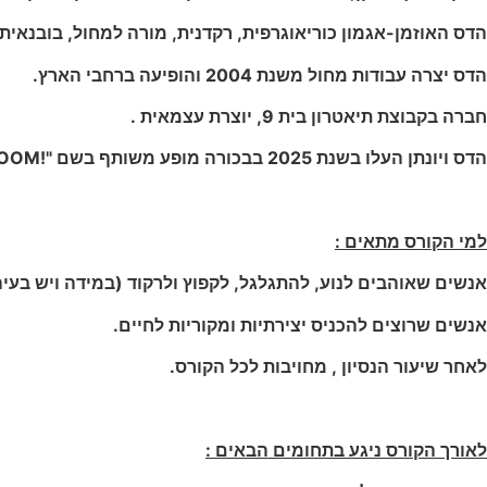
הדס האוזמן-אגמון כוריאוגרפית, רקדנית, מורה למחול, בובנאי
הדס יצרה עבודות מחול משנת 2004 והופיעה ברחבי הארץ.
חברה בקבוצת תיאטרון בית 9, יוצרת עצמאית .
הדס ויונתן העלו בשנת 2025 בבכורה מופע משותף בשם "!Tutto e Bene… BOOM" ובשנת 2026 את ההצגה "גוג ושמגוג".
למי הקורס מתאים :
אנשים שאוהבים לנוע, להתגלגל, לקפוץ ולרקוד (במידה ויש בעיה 
אנשים שרוצים להכניס יצירתיות ומקוריות לחיים.
לאחר שיעור הנסיון , מחויבות לכל הקורס.
לאורך הקורס ניגע בתחומים הבאים :