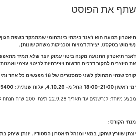
שתף את הפוסט
תיאטרון תנועה הוא ז'אנר בימתי בינתחומי שמתמקד בשפת הגוף 
(שימוש בטקסט, יצירת דמויות וטכניקות משחק שונות).
ז'אנר תיאטרון התנועה מקנה ביטוי עמוק יוצר שלא תמיד מתאפשר
את היוצרים לחקור דרכים חדשות ויצירתיות לביטוי עצמי ואמנותי
קורס שנתי המחולק לשני סמסטרים של 16 מפגשים כל אחד ומיועד לאנשים מגיל 20 ומעלה.
ימי ראשון 18:00-21:00 החל מ- 4.10.26, עלות שנתית : 5400 ש"ח לשנה (2700 ₪ לסמסטר)
מבצע מיוחד: לנרשמים עד תאריך 22.9.26 תינתן 200 ש"ח הנחה לכל השנה.
מנחי הקורס :
יונתן שוורץ שחקן, במאי ומנהל תיאטרון הסטודיו. יונתן שיחק בת